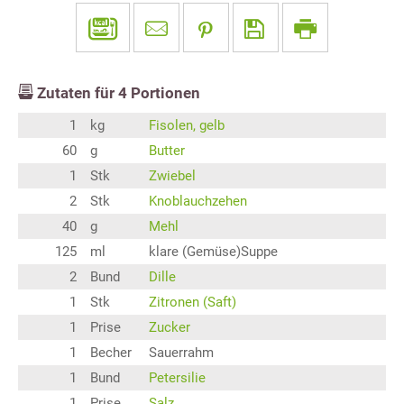
Zutaten für
4
Portionen
1
kg
Fisolen, gelb
60
g
Butter
1
Stk
Zwiebel
2
Stk
Knoblauchzehen
40
g
Mehl
125
ml
klare (Gemüse)Suppe
2
Bund
Dille
1
Stk
Zitronen (Saft)
1
Prise
Zucker
1
Becher
Sauerrahm
1
Bund
Petersilie
1
Prise
Salz