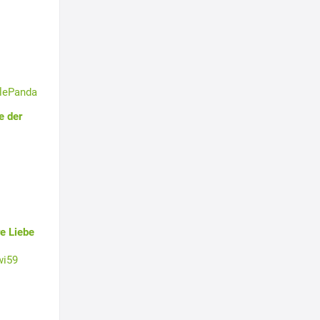
tlePanda
e der
e Liebe
wi59