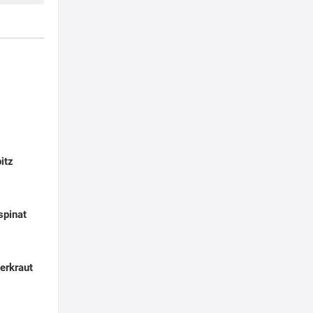
itz
spinat
erkraut