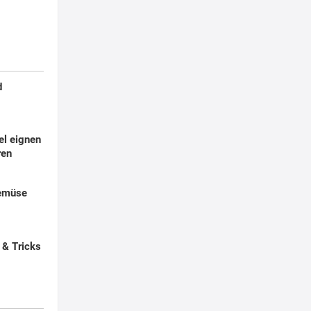
d
el eignen
ren
emüse
 & Tricks