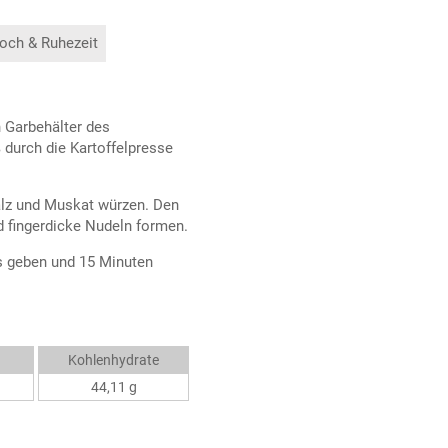
och & Ruhezeit
n Garbehälter des
 durch die Kartoffelpresse
alz und Muskat würzen. Den
d fingerdicke Nudeln formen.
s geben und 15 Minuten
Kohlenhydrate
44,11 g