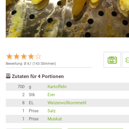
Bewertung: Ø
4,1
(
143
Stimmen)
Zutaten für
4
Portionen
700
g
Kartoffeln
2
Stk
Eier
8
EL
Weizenvollkornmehl
1
Prise
Salz
1
Prise
Muskat