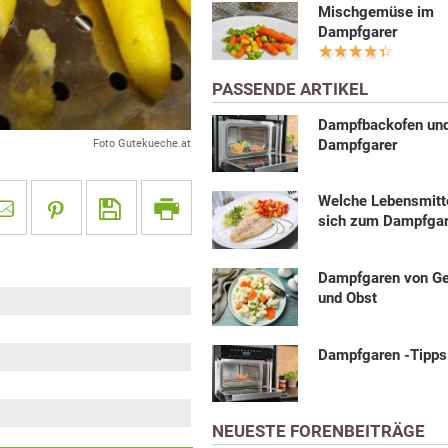
Mischgemüse im
Dampfgarer
PASSENDE ARTIKEL
Dampfbackofen un
Dampfgarer
Foto Gutekueche.at
Welche Lebensmitt
sich zum Dampfga
Dampfgaren von G
und Obst
Dampfgaren -Tipps
NEUESTE FORENBEITRÄGE