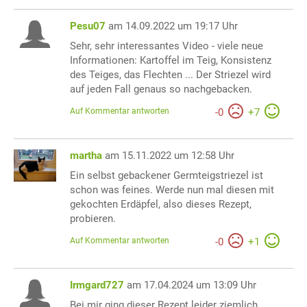
Pesu07
am 14.09.2022 um 19:17 Uhr
Sehr, sehr interessantes Video - viele neue
Informationen: Kartoffel im Teig, Konsistenz
des Teiges, das Flechten ... Der Striezel wird
auf jeden Fall genaus so nachgebacken.
Auf Kommentar antworten
-
0
+
7
martha
am 15.11.2022 um 12:58 Uhr
Ein selbst gebackener Germteigstriezel ist
schon was feines. Werde nun mal diesen mit
gekochten Erdäpfel, also dieses Rezept,
probieren.
Auf Kommentar antworten
-
0
+
1
Irmgard727
am 17.04.2024 um 13:09 Uhr
Bei mir ging dieser Rezept leider ziemlich