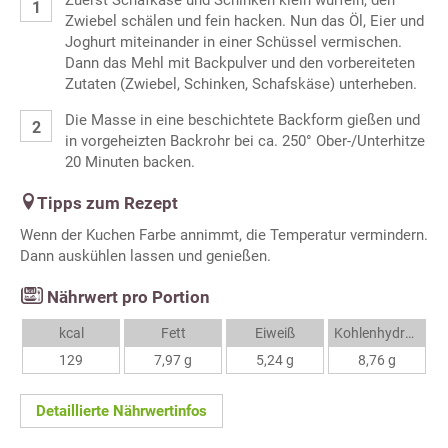
Zuerst Schafkäse und Schinken klein würfeln, den
Zwiebel schälen und fein hacken. Nun das Öl, Eier und
Joghurt miteinander in einer Schüssel vermischen.
Dann das Mehl mit Backpulver und den vorbereiteten
Zutaten (Zwiebel, Schinken, Schafskäse) unterheben.
Die Masse in eine beschichtete Backform gießen und
in vorgeheizten Backrohr bei ca. 250° Ober-/Unterhitze
20 Minuten backen.
Tipps zum Rezept
Wenn der Kuchen Farbe annimmt, die Temperatur vermindern.
Dann auskühlen lassen und genießen.
Nährwert pro Portion
kcal
Fett
Eiweiß
Kohlenhydrate
129
7,97 g
5,24 g
8,76 g
Detaillierte Nährwertinfos