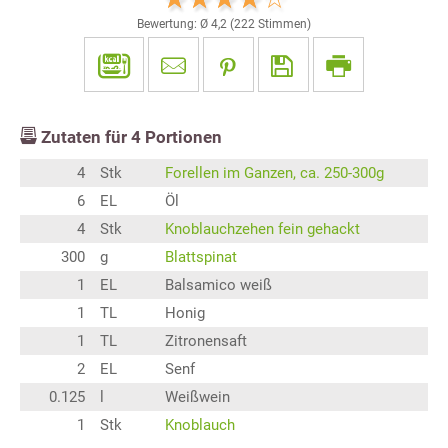
Bewertung: Ø
4,2
(
222
Stimmen)
Zutaten für
4
Portionen
4
Stk
Forellen im Ganzen, ca. 250-300g
6
EL
Öl
4
Stk
Knoblauchzehen fein gehackt
300
g
Blattspinat
1
EL
Balsamico weiß
1
TL
Honig
1
TL
Zitronensaft
2
EL
Senf
0.125
l
Weißwein
1
Stk
Knoblauch