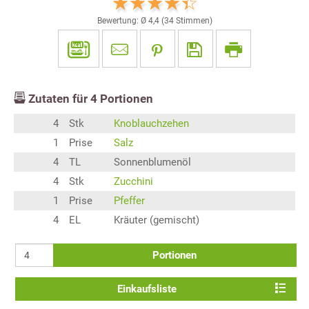
Bewertung: Ø
4,4
(
34
Stimmen)
Zutaten für
4
Portionen
4
Stk
Knoblauchzehen
1
Prise
Salz
4
TL
Sonnenblumenöl
4
Stk
Zucchini
1
Prise
Pfeffer
4
EL
Kräuter (gemischt)
Portionen
Einkaufsliste