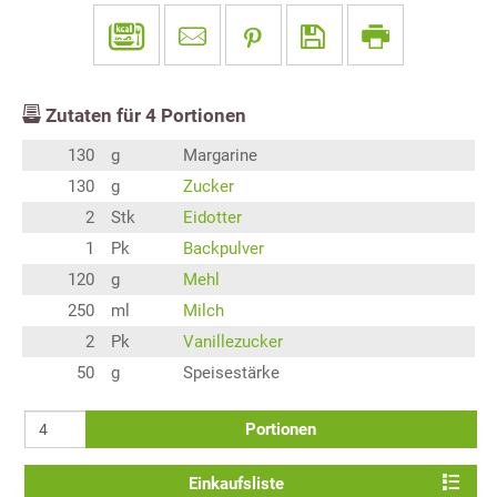
Zutaten für
4
Portionen
130
g
Margarine
130
g
Zucker
2
Stk
Eidotter
1
Pk
Backpulver
120
g
Mehl
250
ml
Milch
2
Pk
Vanillezucker
50
g
Speisestärke
Portionen
Einkaufsliste