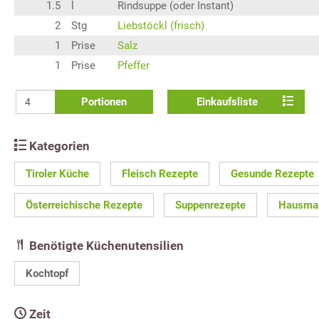
1.5
l
Rindsuppe (oder Instant)
2
Stg
Liebstöckl (frisch)
1
Prise
Salz
1
Prise
Pfeffer
Portionen
Einkaufsliste
Kategorien
Tiroler Küche
Fleisch Rezepte
Gesunde Rezepte
Österreichische Rezepte
Suppenrezepte
Hausman
Benötigte Küchenutensilien
Kochtopf
Zeit