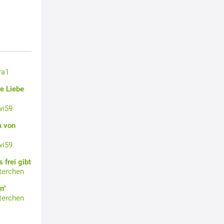
ra1
e Liebe
wi59
a von
wi59
 frei gibt
terchen
n"
terchen