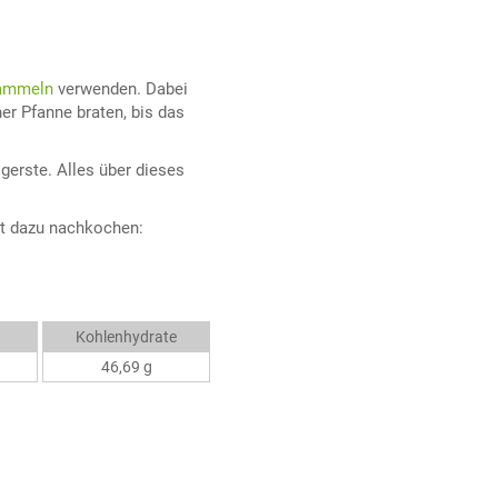
ammeln
verwenden. Dabei
er Pfanne braten, bis das
gerste. Alles über dieses
pt dazu nachkochen:
Kohlenhydrate
46,69 g