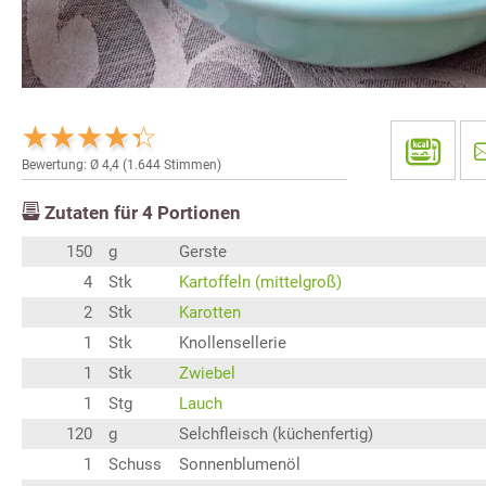
Bewertung: Ø
4,4
(
1.644
Stimmen)
Zutaten für
4
Portionen
150
g
Gerste
4
Stk
Kartoffeln (mittelgroß)
2
Stk
Karotten
1
Stk
Knollensellerie
1
Stk
Zwiebel
1
Stg
Lauch
120
g
Selchfleisch (küchenfertig)
1
Schuss
Sonnenblumenöl