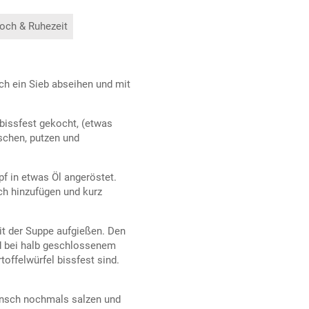
och & Ruhezeit
ch ein Sieb abseihen und mit
 bissfest gekocht, (etwas
aschen, putzen und
pf in etwas Öl angeröstet.
uch hinzufügen und kurz
it der Suppe aufgießen. Den
nd bei halb geschlossenem
toffelwürfel bissfest sind.
unsch nochmals salzen und