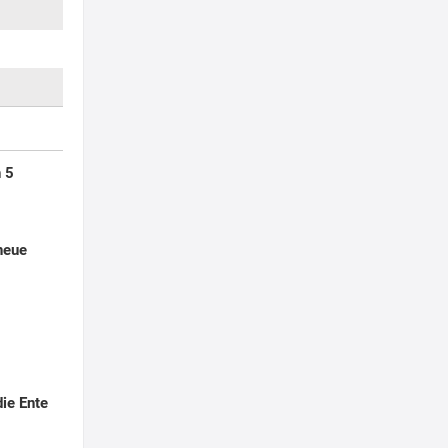
 5
neue
die Ente