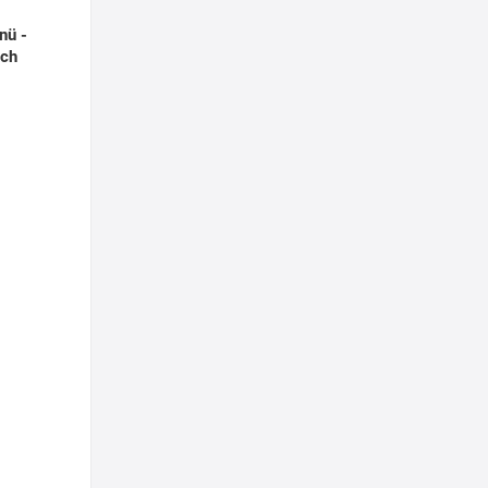
nü -
och