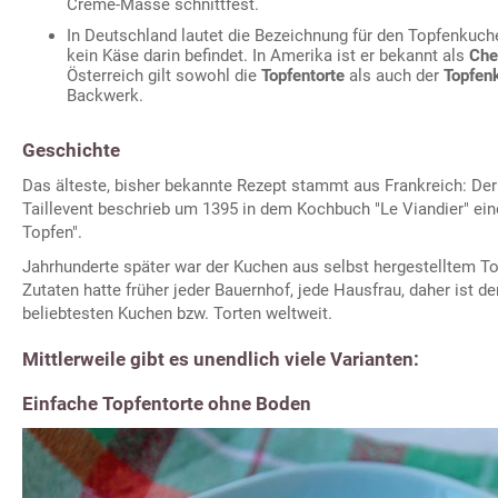
Creme-Masse schnittfest.
In Deutschland lautet die Bezeichnung für den Topfenkuch
kein Käse darin befindet. In Amerika ist er bekannt als
Che
Österreich gilt sowohl die
Topfentorte
als auch der
Topfen
Backwerk.
Geschichte
Das älteste, bisher bekannte Rezept stammt aus Frankreich: De
Taillevent beschrieb um 1395 in dem Kochbuch "Le Viandier" ei
Topfen".
Jahrhunderte später war der Kuchen aus selbst hergestelltem Top
Zutaten hatte früher jeder Bauernhof, jede Hausfrau, daher ist d
beliebtesten Kuchen bzw. Torten weltweit.
Mittlerweile gibt es unendlich viele Varianten:
Einfache Topfentorte ohne Boden