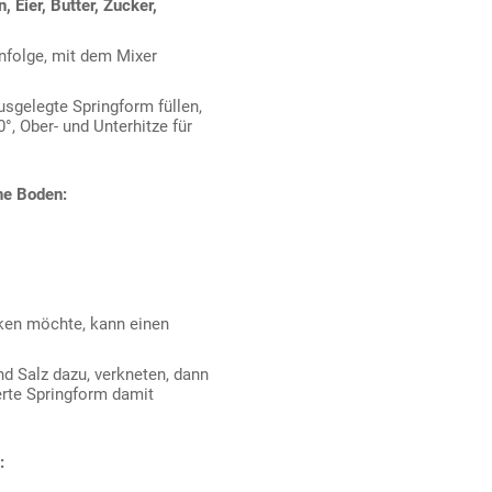
, Eier, Butter, Zucker,
enfolge, mit dem Mixer
sgelegte Springform füllen,
°, Ober- und Unterhitze für
ne Boden:
ken möchte, kann einen
nd Salz dazu, verkneten, dann
erte Springform damit
: