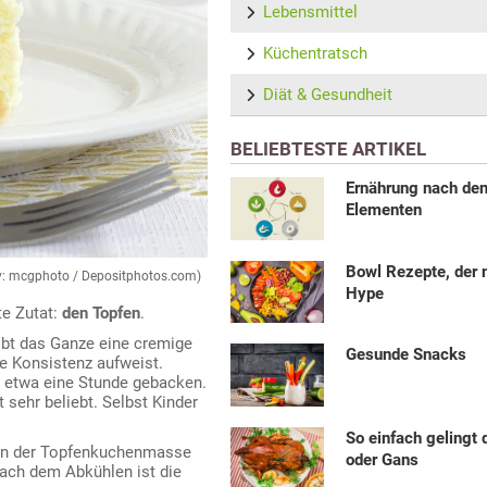
Lebensmittel
Küchentratsch
Diät & Gesundheit
BELIEBTESTE ARTIKEL
Ernährung nach den
Elementen
Bowl Rezepte, der 
 by: mcgphoto / Depositphotos.com)
Hype
te Zutat:
den Topfen
.
bt das Ganze eine cremige
Gesunde Snacks
e Konsistenz aufweist.
r etwa eine Stunde gebacken.
 sehr beliebt. Selbst Kinder
So einfach gelingt 
. In der Topfenkuchenmasse
oder Gans
Nach dem Abkühlen ist die