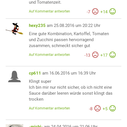
und Tomatenzeit.
Auf Kommentar antworten
-
7
+
14
hexy235
am 25.08.2016 um 20:22 Uhr
Eine gute Kombination, Kartoffel, Tomaten
und Zucchini passen hervorragend
zusammen, schmeckt sicher gut
Auf Kommentar antworten
-
13
+
17
cp611
am 16.06.2016 um 16:39 Uhr
Klingt super
Ich bin mir nur nicht sicher, ob ich nicht eine
Sauce darüber leeren würde sonst klingt das
trocken
Auf Kommentar antworten
-
8
+
5
-michi-
am 24.04.2016 um 21:06 Uhr