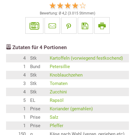
Bewertung: Ø
4,2
(
3.015
Stimmen)
Zutaten für
4
Portionen
4
Stk
Kartoffeln (vorwiegend festkochend)
1
Bund
Petersillie
4
Stk
Knoblauchzehen
3
Stk
Tomaten
4
Stk
Zucchini
5
EL
Rapsöl
1
Prise
Koriander (gemahlen)
1
Prise
Salz
1
Prise
Pfeffer
150
g
Käse nach Wahl (vegan, gerieben etc)