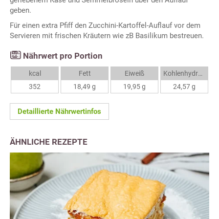
geriebenem Käse und Semmelbröseln über den Auflauf
geben.
Für einen extra Pfiff den Zucchini-Kartoffel-Auflauf vor dem
Servieren mit frischen Kräutern wie zB Basilikum bestreuen.
Nährwert pro Portion
kcal
Fett
Eiweiß
Kohlenhydrate
352
18,49 g
19,95 g
24,57 g
Detaillierte Nährwertinfos
ÄHNLICHE REZEPTE