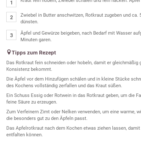
Kraut fein hobeln, Zwiebel schälen und fein hacken. Äpfel
Zwiebel in Butter anschwitzen, Rotkraut zugeben und ca. 
dünsten.
Äpfel und Gewürze beigeben, nach Bedarf mit Wasser auf
Minuten garen.
Tipps zum Rezept
Das Rotkraut fein schneiden oder hobeln, damit er gleichmäßig g
Konsistenz bekommt.
Die Äpfel vor dem Hinzufügen schälen und in kleine Stücke schn
des Kochens vollständig zerfallen und das Kraut süßen.
Ein Schuss Essig oder Rotwein in das Rotkraut geben, um die Far
feine Säure zu erzeugen.
Zum Verfeinern Zimt oder Nelken verwenden, um eine warme, wü
die besonders gut zu den Äpfeln passt.
Das Apfelrotkraut nach dem Kochen etwas ziehen lassen, damit 
entfalten können.