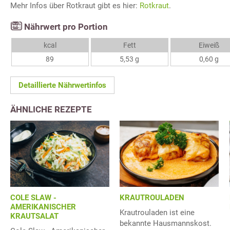
Mehr Infos über Rotkraut gibt es hier:
Rotkraut
.
Nährwert pro Portion
kcal
Fett
Eiweiß
89
5,53 g
0,60 g
Detaillierte Nährwertinfos
ÄHNLICHE REZEPTE
COLE SLAW -
KRAUTROULADEN
AMERIKANISCHER
Krautrouladen ist eine
KRAUTSALAT
bekannte Hausmannskost.