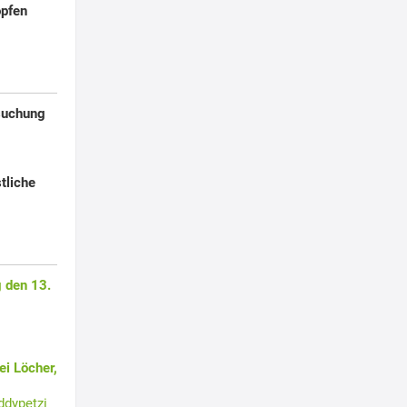
opfen
suchung
stliche
 den 13.
i Löcher,
ddypetzi