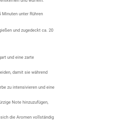
 entkernen und würfeln.
5 Minuten unter Rühren
gießen und zugedeckt ca. 20
art und eine zarte
eiden, damit sie während
be zu intensivieren und eine
rzige Note hinzuzufügen,
sich die Aromen vollständig