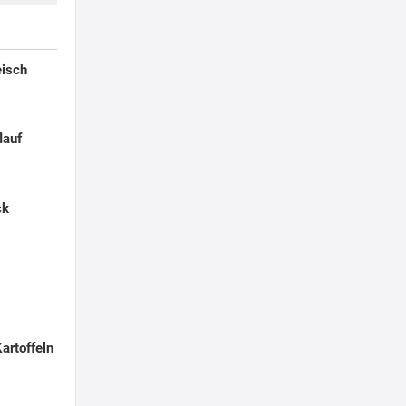
eisch
lauf
ck
artoffeln