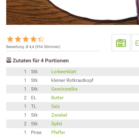
Bewertung: Ø
4,4
(
954
Stimmen)
Zutaten für
4
Portionen
1
Stk
Lorbeerblatt
1
Stk
kleiner Rotkrautkopf
1
Stk
Gewürznelke
2
EL
Butter
1
TL
Salz
1
Stk
Zwiebel
2
Stk
Äpfel
1
Prise
Pfeffer