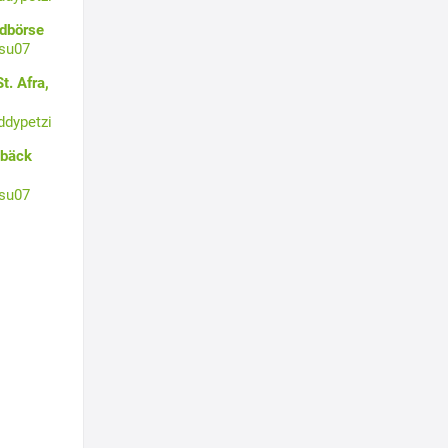
ldbörse
su07
t. Afra,
ddypetzi
ebäck
su07