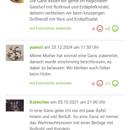
Die Gans essen wir gerne im Regionalen
Gasthof mit Rotkraut und Erdäpfelknödel,
daheim verbleiben wir beim knusprigen
Grillhendl mit Reis und Erdäpflsalat.
Auf Kommentar antworten
-
4
+
0
puersti
am 25.12.2024 um 11:50 Uhr
Meine Mutter hat einmal eine Gans zubereitet,
danach wurde einstimmig beschlossen, es
dabei zu belassen. Wir bleiben auch lieber
beim Huhn.
Auf Kommentar antworten
-
6
+
1
Katerchen
am 05.10.2021 um 21:06 Uhr
In eine Gans gebe ich nur ein paar Äpfel
hinein und viel Beifuß. So eine Gans ist immer
das Weihnachtsessen mit einer Beilage mit
Rotkohl und Knödeln.