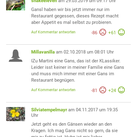
snakeeleven
am 29.03.2019 um 09:17 Uhr
Gansl haben wir bis jetzt immer nur im
Restaurant gegessen, dieses Rezept macht
aber Appetit es mal selbst zu probieren.
Auf Kommentar antworten
-
86
+
61
Millavanilla
am 02.10.2018 um 08:01 Uhr
IZu Martini eine Gans, das ist der KLassiker.
Leider isst keiner in meiner Familie eine Gans
und muss mich immer mit einer Gans im
Restaurant begnügen.
Auf Kommentar antworten
-
81
+
24
Silviatempelmayr
am 04.11.2017 um 19:35
Uhr
Jetzt geht es den Gänsen wieder an den
Kragen. Ich mag Gans nicht so gern, da sie
mir zu fettig ist. Huhn ist mir lieber.