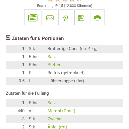
Bewertung: Ø
4,5
(
12.833
Stimmen)
Zutaten für
6
Portionen
1
Stk
Bratfertige Gans (ca. 4 kg)
1
Prise
Salz
1
Prise
Pfeffer
1
EL
Beifuß (getrocknet)
0.5
l
Hühnersuppe (klar)
Zutaten für die Füllung
1
Prise
Salz
440
ml
Maroni (Dose)
3
Stk
Zwiebel
2
Stk
Äpfel (rot)