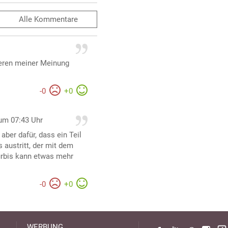
Alle
Kommentare
ieren meiner Meinung
-
0
+
0
um 07:43 Uhr
aber dafür, dass ein Teil
 austritt, der mit dem
Kürbis kann etwas mehr
-
0
+
0
WERBUNG