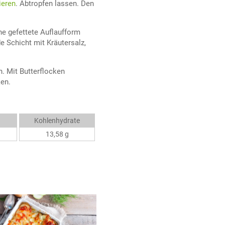
ieren
. Abtropfen lassen. Den
ne gefettete Auflaufform
e Schicht mit Kräutersalz,
n. Mit Butterflocken
en.
Kohlenhydrate
13,58 g