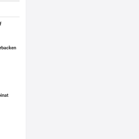
f
rbacken
pinat