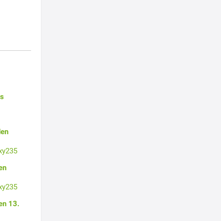
es
den
xy235
en
xy235
en 13.