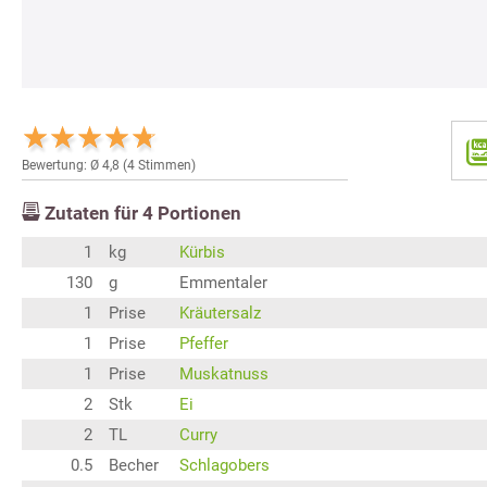
Bewertung: Ø
4,8
(
4
Stimmen)
Zutaten für
4
Portionen
1
kg
Kürbis
130
g
Emmentaler
1
Prise
Kräutersalz
1
Prise
Pfeffer
1
Prise
Muskatnuss
2
Stk
Ei
2
TL
Curry
0.5
Becher
Schlagobers