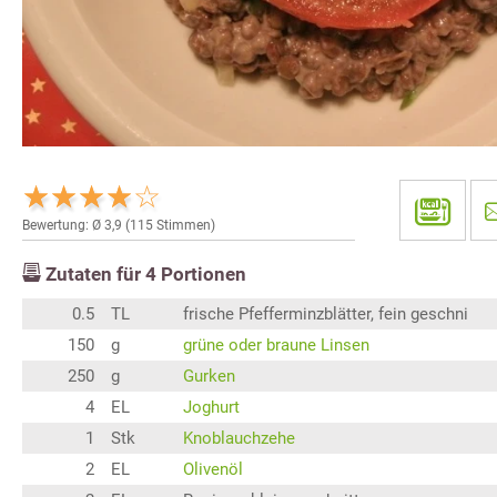
Bewertung: Ø
3,9
(
115
Stimmen)
Zutaten für
4
Portionen
0.5
TL
frische Pfefferminzblätter, fein geschni
150
g
grüne oder braune Linsen
250
g
Gurken
4
EL
Joghurt
1
Stk
Knoblauchzehe
2
EL
Olivenöl