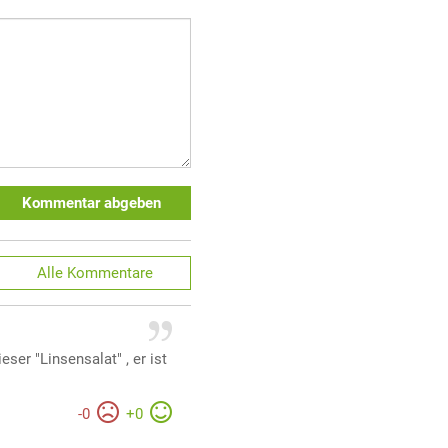
Kommentar abgeben
Alle
Kommentare
er "Linsensalat" , er ist
-
0
+
0