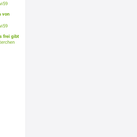
wi59
a von
wi59
 frei gibt
terchen