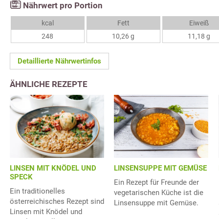
Nährwert pro Portion
kcal
Fett
Eiweiß
248
10,26 g
11,18 g
Detaillierte Nährwertinfos
ÄHNLICHE REZEPTE
LINSEN MIT KNÖDEL UND
LINSENSUPPE MIT GEMÜSE
SPECK
Ein Rezept für Freunde der
Ein traditionelles
vegetarischen Küche ist die
österreichisches Rezept sind
Linsensuppe mit Gemüse.
Linsen mit Knödel und