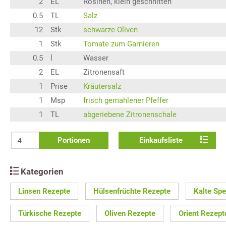
2
EL
Rosinen, klein geschnitten
0.5
TL
Salz
12
Stk
schwarze Oliven
1
Stk
Tomate zum Garnieren
0.5
l
Wasser
2
EL
Zitronensaft
1
Prise
Kräutersalz
1
Msp
frisch gemahlener Pfeffer
1
TL
abgeriebene Zitronenschale
Portionen
Einkaufsliste
Kategorien
Linsen Rezepte
Hülsenfrüchte Rezepte
Kalte Spe
Türkische Rezepte
Oliven Rezepte
Orient Rezept