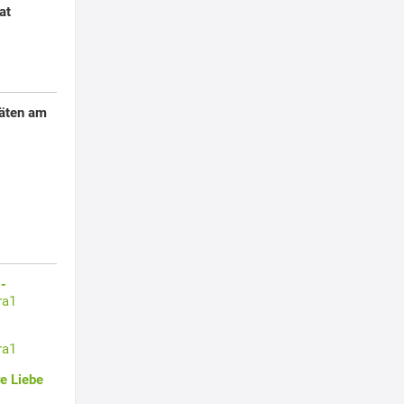
at
täten am
-
ra1
ra1
e Liebe