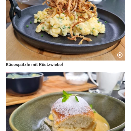
Käsespätzle mit Röstzwiebel