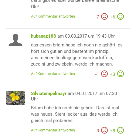
dafür gibt es aber wunderbare einheimische
Öle!
Auf Kommentar antworten
-
7
+
6
hubanaz188
am 03.03.2017 um 19:43 Uhr
das essen briam habe ich noch nie gehört. es
hört sich gut an und besteht im prinzip
aus meinen lieblingsgemüsen kartoffeln,
zuccini und zwiebeln. werde ich machen.
Auf Kommentar antworten
-
1
+
3
Silviatempelmayr
am 04.01.2017 um 07:30
Uhr
Briam habe ich noch nie gehört. Das ist mal
was neues. Sieht lecker aus, das werde ich
gleich mal probieren.
Auf Kommentar antworten
-
3
+
8