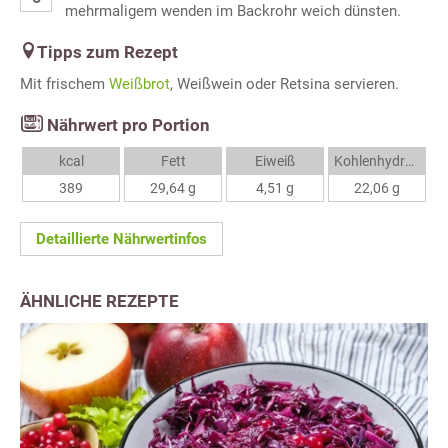
mehrmaligem wenden im Backrohr weich dünsten.
Tipps zum Rezept
Mit frischem
Weißbrot
, Weißwein oder Retsina servieren.
Nährwert pro Portion
kcal
Fett
Eiweiß
Kohlenhydrate
389
29,64 g
4,51 g
22,06 g
Detaillierte Nährwertinfos
ÄHNLICHE REZEPTE