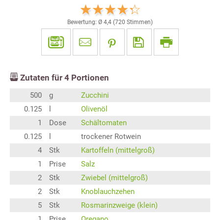
Bewertung: Ø
4,4
(
720
Stimmen)
Zutaten für
4
Portionen
500
g
Zucchini
0.125
l
Olivenöl
1
Dose
Schältomaten
0.125
l
trockener Rotwein
4
Stk
Kartoffeln (mittelgroß)
1
Prise
Salz
2
Stk
Zwiebel (mittelgroß)
2
Stk
Knoblauchzehen
5
Stk
Rosmarinzweige (klein)
1
Prise
Oregano