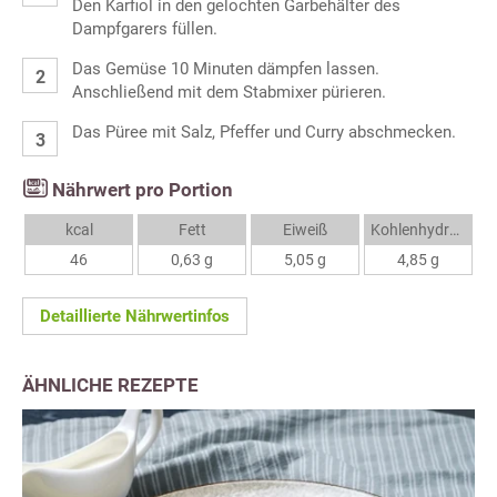
Den Karfiol in den gelochten Garbehälter des
Dampfgarers füllen.
Das Gemüse 10 Minuten dämpfen lassen.
Anschließend mit dem Stabmixer pürieren.
Das Püree mit Salz, Pfeffer und Curry abschmecken.
Nährwert pro Portion
kcal
Fett
Eiweiß
Kohlenhydrate
46
0,63 g
5,05 g
4,85 g
Detaillierte Nährwertinfos
ÄHNLICHE REZEPTE