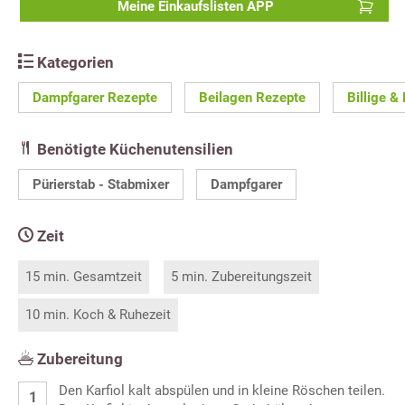
Meine Einkaufslisten APP
Kategorien
Dampfgarer Rezepte
Beilagen Rezepte
Billige &
Benötigte Küchenutensilien
Pürierstab - Stabmixer
Dampfgarer
Zeit
15 min. Gesamtzeit
5 min. Zubereitungszeit
10 min. Koch & Ruhezeit
Zubereitung
Den Karfiol kalt abspülen und in kleine Röschen teilen.