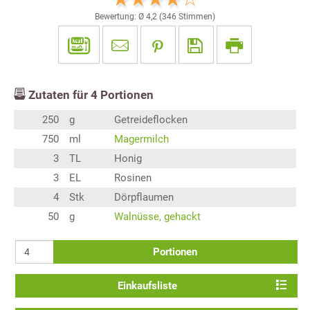
Bewertung: Ø
4,2
(
346
Stimmen)
Zutaten für
4
Portionen
250
g
Getreideflocken
750
ml
Magermilch
3
TL
Honig
3
EL
Rosinen
4
Stk
Dörpflaumen
50
g
Walnüsse, gehackt
Portionen
Einkaufsliste