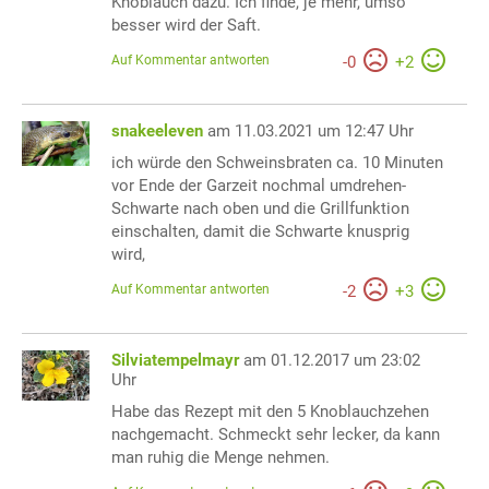
Knoblauch dazu. Ich finde, je mehr, umso
besser wird der Saft.
Auf Kommentar antworten
-
0
+
2
snakeeleven
am 11.03.2021 um 12:47 Uhr
ich würde den Schweinsbraten ca. 10 Minuten
vor Ende der Garzeit nochmal umdrehen-
Schwarte nach oben und die Grillfunktion
einschalten, damit die Schwarte knusprig
wird,
Auf Kommentar antworten
-
2
+
3
Silviatempelmayr
am 01.12.2017 um 23:02
Uhr
Habe das Rezept mit den 5 Knoblauchzehen
nachgemacht. Schmeckt sehr lecker, da kann
man ruhig die Menge nehmen.