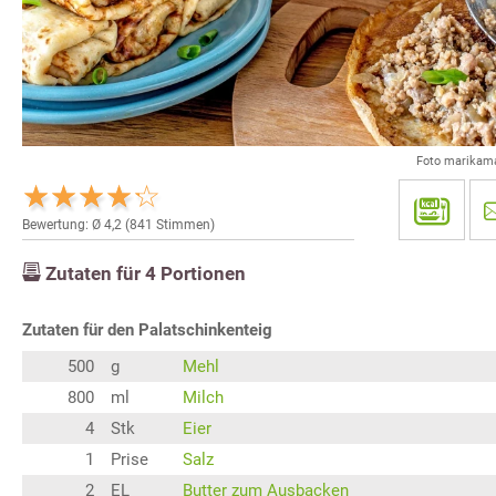
Foto marikama
Bewertung: Ø
4,2
(
841
Stimmen)
Zutaten für
4
Portionen
Zutaten für den Palatschinkenteig
500
g
Mehl
800
ml
Milch
4
Stk
Eier
1
Prise
Salz
2
EL
Butter zum Ausbacken