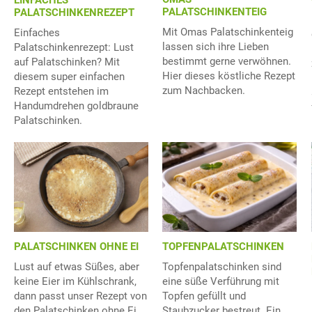
EINFACHES
PALATSCHINKENTEIG
PALATSCHINKENREZEPT
Mit Omas Palatschinkenteig
Einfaches
lassen sich ihre Lieben
Palatschinkenrezept: Lust
bestimmt gerne verwöhnen.
auf Palatschinken? Mit
Hier dieses köstliche Rezept
diesem super einfachen
zum Nachbacken.
Rezept entstehen im
Handumdrehen goldbraune
Palatschinken.
PALATSCHINKEN OHNE EI
TOPFENPALATSCHINKEN
Lust auf etwas Süßes, aber
Topfenpalatschinken sind
keine Eier im Kühlschrank,
eine süße Verführung mit
dann passt unser Rezept von
Topfen gefüllt und
den Palatschinken ohne Ei.
Staubzucker bestreut. Ein