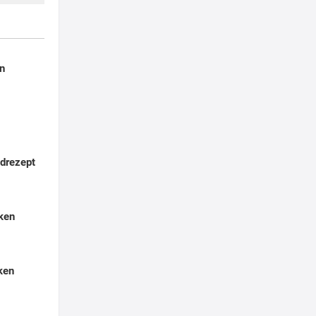
en
drezept
nken
ken