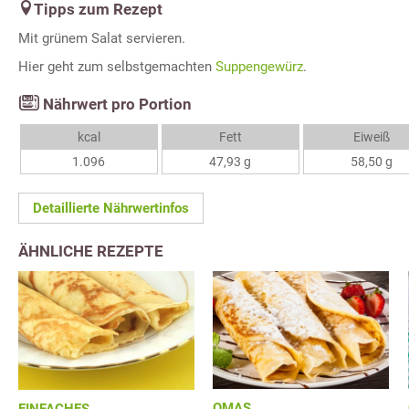
Tipps zum Rezept
Mit grünem Salat servieren.
Hier geht zum selbstgemachten
Suppengewürz
.
Nährwert pro Portion
kcal
Fett
Eiweiß
1.096
47,93 g
58,50 g
Detaillierte Nährwertinfos
ÄHNLICHE REZEPTE
OMAS