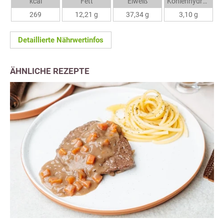
kcal
Fett
Eiweiß
Kohlenhydrate
269
12,21 g
37,34 g
3,10 g
Detaillierte Nährwertinfos
ÄHNLICHE REZEPTE