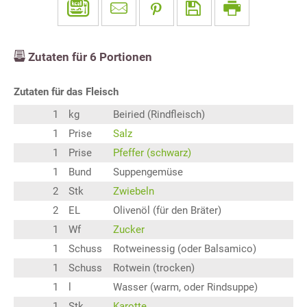
Zutaten für
6
Portionen
Zutaten für das Fleisch
1
kg
Beiried (Rindfleisch)
1
Prise
Salz
1
Prise
Pfeffer (schwarz)
1
Bund
Suppengemüse
2
Stk
Zwiebeln
2
EL
Olivenöl (für den Bräter)
1
Wf
Zucker
1
Schuss
Rotweinessig (oder Balsamico)
1
Schuss
Rotwein (trocken)
1
l
Wasser (warm, oder Rindsuppe)
1
Stk
Karotte