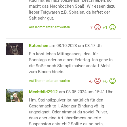
Auch ist es nachvollziehbar beschrieben, so
macht das Nachkochen Spaß. Wir essen dazu
lieber Teigwaren z.B. Spiralen, da haftet der
Saft sehr gut.
Auf Kommentar antworten
-
7
+
1
Katerchen
am 08.10.2023 um 08:17 Uhr
Ein köstliches Mittagessen, ideal für
Sonntags oder an einen Feiertag. Ich gebe in
die Soße noch Steinpilzpulver anstatt Mehl
zum Binden hinein.
Auf Kommentar antworten
-
6
+
6
Mechthild2912
am 08.05.2024 um 15:41 Uhr
Hm. Steinpilzpulver ist natürlich für den
Geschmack toll. Aber zur Bindung völlig
ungeeignet. Oder nimmst du soviel Pulver,
dass eher eine Art überdimensionierte
Suspension entsteht? Sollte es so sein,