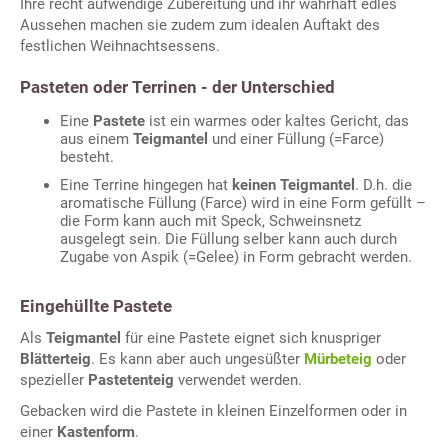
Ihre recht aufwendige Zubereitung und ihr wahrhaft edles
Aussehen machen sie zudem zum idealen Auftakt des
festlichen Weihnachtsessens.
Pasteten oder Terrinen - der Unterschied
Eine
Pastete
ist ein warmes oder kaltes Gericht, das
aus einem
Teigmantel
und einer Füllung (=Farce)
besteht.
Eine Terrine hingegen hat
keinen Teigmantel
. D.h. die
aromatische Füllung (Farce) wird in eine Form gefüllt –
die Form kann auch mit Speck, Schweinsnetz
ausgelegt sein. Die Füllung selber kann auch durch
Zugabe von Aspik (=Gelee) in Form gebracht werden.
Eingehüllte Pastete
Als
Teigmantel
für eine Pastete eignet sich knuspriger
Blätterteig
. Es kann aber auch ungesüßter
Mürbeteig
oder
spezieller
Pastetenteig
verwendet werden.
Gebacken wird die Pastete in kleinen Einzelformen oder in
einer
Kastenform
.