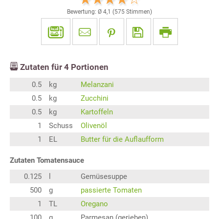
Bewertung: Ø
4,1
(
575
Stimmen)
Zutaten für
4
Portionen
0.5
kg
Melanzani
0.5
kg
Zucchini
0.5
kg
Kartoffeln
1
Schuss
Olivenöl
1
EL
Butter für die Auflaufform
Zutaten Tomatensauce
0.125
l
Gemüsesuppe
500
g
passierte Tomaten
1
TL
Oregano
100
g
Parmesan (gerieben)