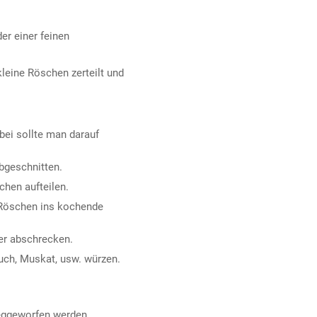
er einer feinen
leine Röschen zerteilt und
ei sollte man darauf
bgeschnitten.
hen aufteilen.
 Röschen ins kochende
er abschrecken.
auch, Muskat, usw. würzen.
eggeworfen werden.