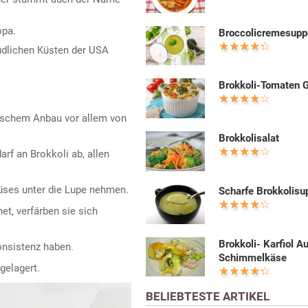
opa.
Broccolicremesupp
üdlichen Küsten der USA
Brokkoli-Tomaten G
mischem Anbau vor allem von
Brokkolisalat
rf an Brokkoli ab, allen
ses unter die Lupe nehmen.
Scharfe Brokkolisu
net, verfärben sie sich
Brokkoli- Karfiol Au
onsistenz haben.
Schimmelkäse
gelagert.
BELIEBTESTE ARTIKEL