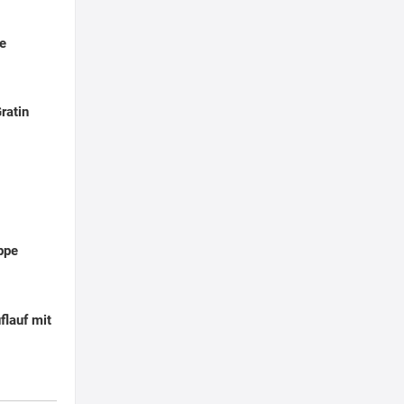
e
ratin
ppe
flauf mit