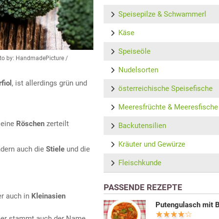
Speisepilze & Schwammerl
Käse
Speiseöle
Foto by: HandmadePicture /
Nudelsorten
fiol
, ist allerdings grün und
österreichische Speisefische
Meeresfrüchte & Meeresfische
leine
Röschen
zerteilt
Backutensilien
Kräuter und Gewürze
ndern auch die
Stiele
und die
Fleischkunde
PASSENDE REZEPTE
r auch in
Kleinasien
Putengulasch mit B
daher stammt auch der Name