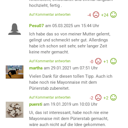
hochzieht, fertig .
Auf Kommentar antworten
-
4
+
24
Pesu07
am 05.03.2025 um 15:44 Uhr
Ich habe das so von meiner Mutter gelernt,
gelingt und schmeckt sehr gut. Allerdings
habe ich schon seit sehr, sehr langer Zeit
keine mehr gemacht.
Auf Kommentar antworten
-
0
+
1
martha
am 29.01.2021 um 07:51 Uhr
Vielen Dank für diesen tollen Tipp. Auch ich
habe noch nie Mayonnaise mit dem
Pürierstab zubereitet.
Auf Kommentar antworten
-
2
+
2
puersti
am 19.01.2019 um 10:03 Uhr
Ui, das ist interessant, habe noch nie eine
Mayonnaise mit dem Pürierstab gemacht,
wäre auch nicht auf die Idee gekommen.