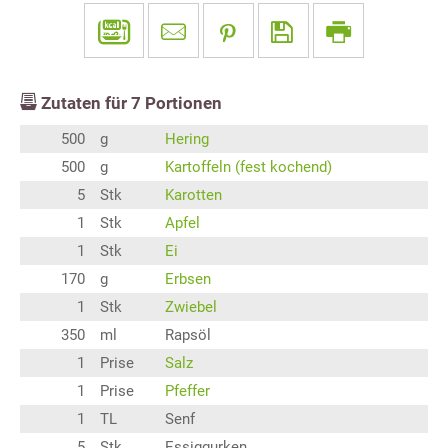
Zutaten für
7
Portionen
500
g
Hering
500
g
Kartoffeln (fest kochend)
5
Stk
Karotten
1
Stk
Apfel
1
Stk
Ei
170
g
Erbsen
1
Stk
Zwiebel
350
ml
Rapsöl
1
Prise
Salz
1
Prise
Pfeffer
1
TL
Senf
5
Stk
Essiggurken