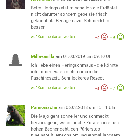
Beim Heringssalat mische ich die Erdäpfel
nicht darunter sondern gebe sie frisch
gekocht als Beilage dazu. Schmeckt mir
besser.
Auf Kommentar antworten
-
2
+
9
Millavanilla
am 01.03.2019 um 09:10 Uhr
Ich liebe einen Heringschmaus - die könnte
ich immer essen nicht nur um die
Faschingszeit. Sehr leckeres Rezept
Auf Kommentar antworten
-
3
+
7
Pannonische
am 06.02.2018 um 15:11 Uhr
Die Majo geht schneller und schmeckt
hervorragend, wenn ihr alle Zutaten in einen
hohen Becher gebt, den Pürierstab
hineinstellt, einschaltet und einmal langsam