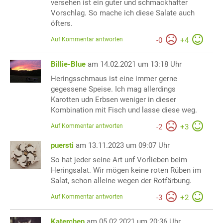
versehen ist ein guter und schmackhafter
Vorschlag. So mache ich diese Salate auch
öfters.
Auf Kommentar antworten
-
0
+
4
Billie-Blue
am 14.02.2021 um 13:18 Uhr
Heringsschmaus ist eine immer gerne
gegessene Speise. Ich mag allerdings
Karotten udn Erbsen weniger in dieser
Kombination mit Fisch und lasse diese weg.
Auf Kommentar antworten
-
2
+
3
puersti
am 13.11.2023 um 09:07 Uhr
So hat jeder seine Art unf Vorlieben beim
Heringsalat. Wir mögen keine roten Rüben im
Salat, schon alleine wegen der Rotfärbung.
Auf Kommentar antworten
-
3
+
2
Katerchen
am 05.02.2021 um 20:36 Uhr