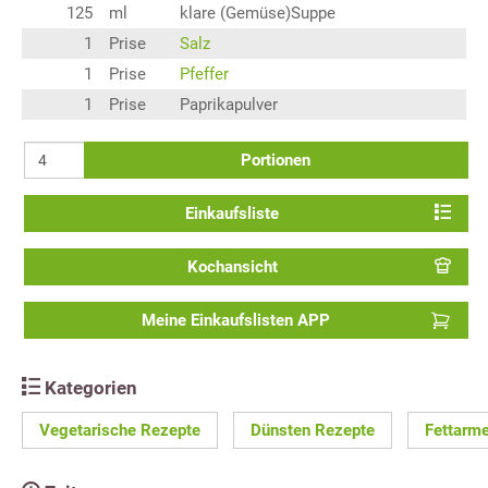
125
ml
klare (Gemüse)Suppe
1
Prise
Salz
1
Prise
Pfeffer
1
Prise
Paprikapulver
Portionen
Einkaufsliste
Kochansicht
Meine Einkaufslisten APP
Kategorien
Vegetarische Rezepte
Dünsten Rezepte
Fettarm