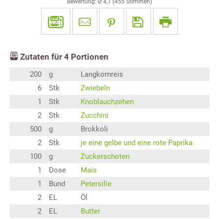
Bewertung: Ø
4,1
(
455
Stimmen)
Zutaten für
4
Portionen
200
g
Langkornreis
6
Stk
Zwiebeln
1
Stk
Knoblauchzehen
2
Stk
Zucchini
500
g
Brokkoli
2
Stk
je eine gelbe und eine rote Paprika
100
g
Zuckerschoten
1
Dose
Mais
1
Bund
Petersilie
2
EL
Öl
2
EL
Butter