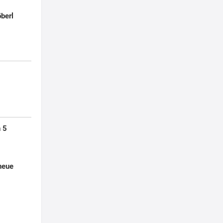
berl
 5
neue