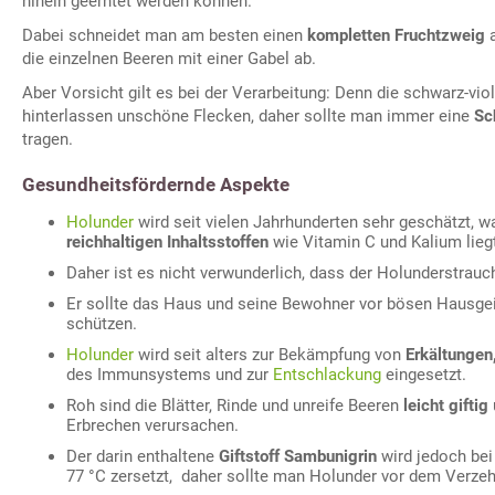
hinein geerntet werden können.
Dabei schneidet man am besten einen
kompletten Fruchtzweig
a
die einzelnen Beeren mit einer Gabel ab.
Aber Vorsicht gilt es bei der Verarbeitung: Denn die schwarz-vi
hinterlassen unschöne Flecken, daher sollte man immer eine
Sc
tragen.
Gesundheitsfördernde Aspekte
Holunder
wird seit vielen Jahrhunderten sehr geschätzt, w
reichhaltigen Inhaltsstoffen
wie Vitamin C und Kalium lieg
Daher ist es nicht verwunderlich, dass der Holunderstrauc
Er sollte das Haus und seine Bewohner vor bösen Hausge
schützen.
Holunder
wird seit alters zur Bekämpfung von
Erkältungen,
des Immunsystems und zur
Entschlackung
eingesetzt.
Roh sind die Blätter, Rinde und unreife Beeren
leicht giftig
Erbrechen verursachen.
Der darin enthaltene
Giftstoff Sambunigrin
wird jedoch bei
77 °C zersetzt, daher sollte man Holunder vor dem Verzeh