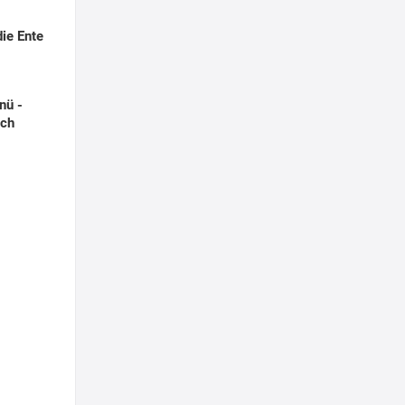
die Ente
nü -
och