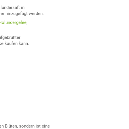
undersaft in
er hinzugefügt werden.
Holundergelee
,
ufgebrühter
eke kaufen kann.
n Blüten, sondern ist eine