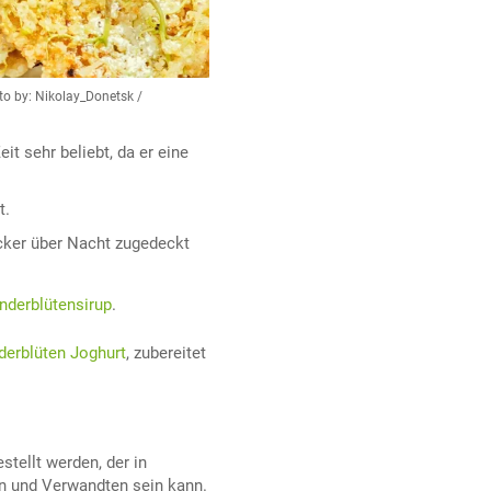
o by: Nikolay_Donetsk /
it sehr beliebt, da er eine
t.
cker über Nacht zugedeckt
nderblütensirup
.
derblüten Joghurt
, zubereitet
stellt werden, der in
n und Verwandten sein kann.