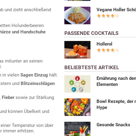
Vegane Holler Schö
b und zieht anschließend
oletten Holunderbeeren
hürze und Handschuhe
PASSENDE COCKTAILS
Hollerol
as mitunter an seinen
t.
BELIEBTESTE ARTIKEL
h in vielen
Sagen Einzug
hält.
Ernährung nach den
istern und
Blitzeinschlägen
Elementen
 Fieber
sowie zur Stärkung
Bowl Rezepte, der 
Hype
und können Übelkeit und
Gesunde Snacks
 einer Temperatur von über
r immer erhitzen.