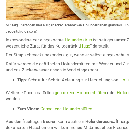
Mit Teig überzogen und ausgebacken schmecken Holunderblüten grandios. (Fot
depositphotos.com)
Insbesondere der eingekochte
Holundersirup
ist seit geraumer Ze
wesentliche Zutat für das Kultgetränk „
Hugo
“ darstellt.
Der Sirup schmeckt besonders gut, wenn er selbst eingekocht is
Dafür werden die geöffneten Holunderblüten mit Wasser und Zu
und das Zuckerwasser anschließend eingekocht.
Tipp:
Schritt für Schritt Anleitung zur Herstellung von
Holu
Weiters können natürlich
gebackene Holunderblüten
oder
Holun
werden.
Zum Video:
Gebackene Holunderblüten
Aus den fruchtigen
Beeren
kann auch ein
Holunderbeersaft
herge
dekorierten Flaschen ein willkommenes Mitbringsel bei Freunde