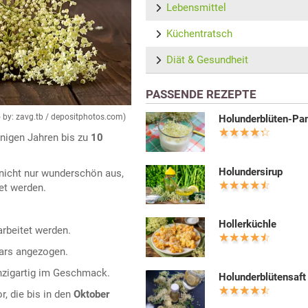
Lebensmittel
Küchentratsch
Diät & Gesundheit
PASSENDE REZEPTE
 by: zavg.tb / depositphotos.com)
Holunderblüten-Pa
nigen Jahren bis zu
10
Holundersirup
nicht nur wunderschön aus,
et werden.
Hollerküchle
arbeitet werden.
tars angezogen.
inzigartig im Geschmack.
Holunderblütensaft
r, die bis in den
Oktober