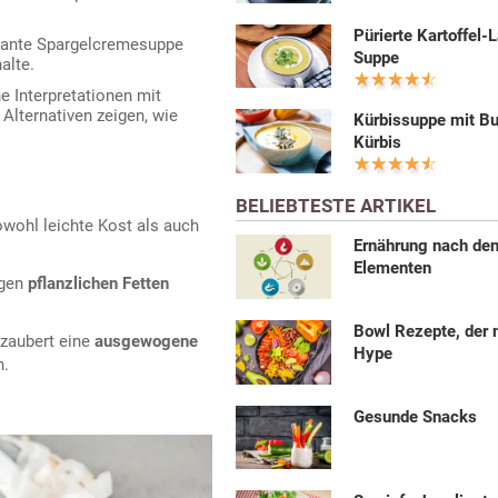
Pürierte Kartoffel-
gante Spargelcremesuppe
Suppe
alte.
 Interpretationen mit
 Alternativen zeigen, wie
Kürbissuppe mit Bu
Kürbis
BELIEBTESTE ARTIKEL
owohl leichte Kost als auch
Ernährung nach den
Elementen
gen
pflanzlichen Fetten
Bowl Rezepte, der 
 zaubert eine
ausgewogene
Hype
n.
Gesunde Snacks