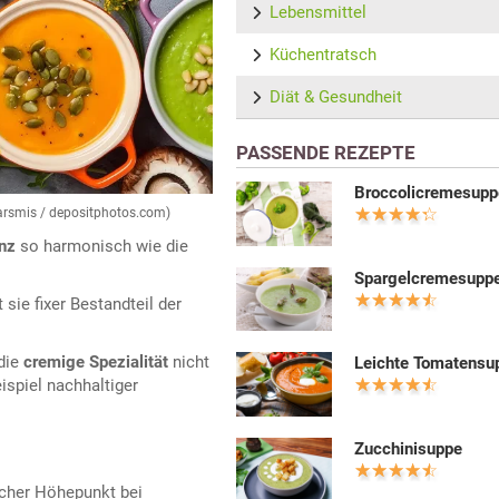
Lebensmittel
Küchentratsch
Diät & Gesundheit
PASSENDE REZEPTE
Broccolicremesupp
sarsmis / depositphotos.com)
nz
so harmonisch wie die
Spargelcremesupp
sie fixer Bestandteil der
die
cremige Spezialität
nicht
Leichte Tomatensu
ispiel nachhaltiger
Zucchinisuppe
cher Höhepunkt bei