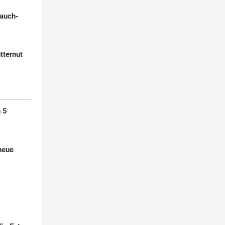
Lauch-
tternut
 5
neue