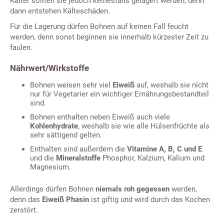
Kälter sollten sie jedoch keinesfalls gelagert werden, denn
dann entstehen Kälteschäden.
Für die Lagerung dürfen Bohnen auf keinen Fall feucht
werden, denn sonst beginnen sie innerhalb kürzester Zeit zu
faulen.
Nährwert/Wirkstoffe
Bohnen weisen sehr viel
Eiweiß
auf, weshalb sie nicht
nur für Vegetarier ein wichtiger Ernährungsbestandteil
sind.
Bohnen enthalten neben Eiweiß auch viele
Kohlenhydrate
, weshalb sie wie alle Hülsenfrüchte als
sehr sättigend gelten.
Enthalten sind außerdem die
Vitamine A, B, C und E
und die
Mineralstoffe
Phosphor, Kalzium, Kalium und
Magnesium.
Allerdings dürfen Bohnen
niemals roh gegessen
werden,
denn das
Eiweiß Phasin
ist giftig und wird durch das Kochen
zerstört.